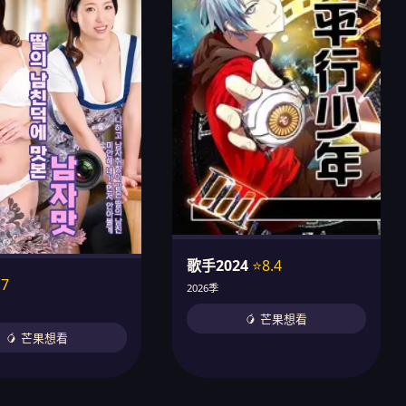
歌手2024
⭐8.4
.7
2026季
🥭 芒果想看
🥭 芒果想看