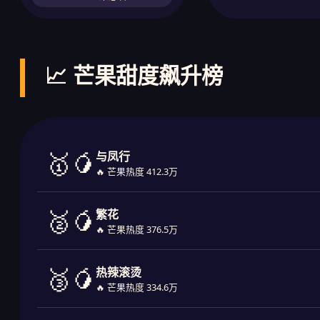
📈 芒果甜度飙升榜
🥇🥭
与凤行
🔥 芒果热度 412.3万
🥈🥭
繁花
🔥 芒果热度 376.5万
🥉🥭
热辣滚烫
🔥 芒果热度 334.6万