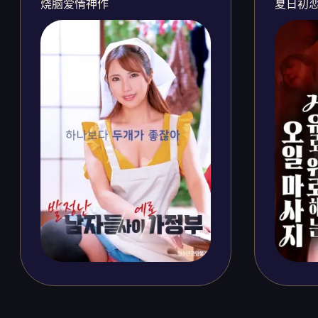
烧脑爱情神作
夏日初恋