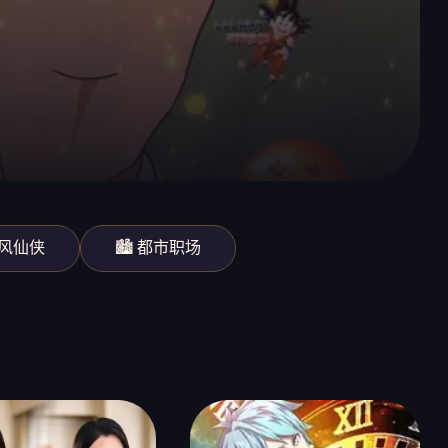
古风仙侠
🏙️ 都市职场