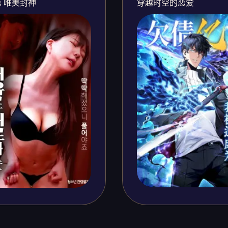
 唯美封神
穿越时空的恋爱