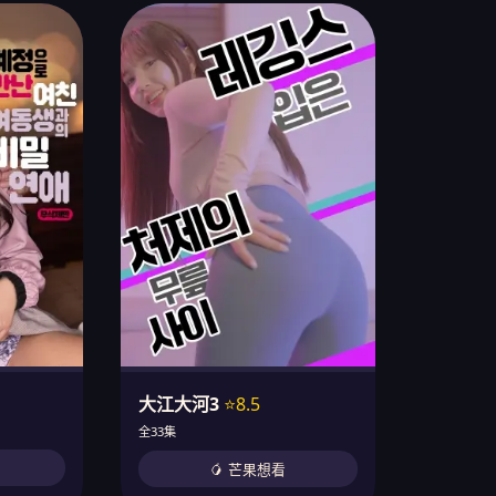
大江大河3
⭐8.5
全33集
🥭 芒果想看