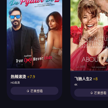
热辣滚烫
⭐7.9
飞驰人生2
⭐8
HD高清
4K
🥭 芒果想看
🥭 芒果想看