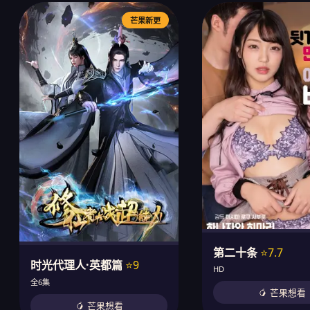
芒果新更
第二十条
⭐7.7
时光代理人·英都篇
⭐9
HD
全6集
🥭 芒果想看
🥭 芒果想看