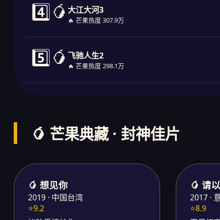
4️⃣🥭
大江大河3
🔥 芒果热度 307.9万
5️⃣🥭
飞驰人生2
🔥 芒果热度 298.1万
🥭 芒果典藏 · 封神佳片
🥭 想见你
🥭 
2019 · 中国台湾
2017 ·
⭐9.2
⭐8.9