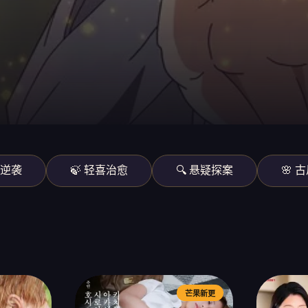
血逆袭
🍃 轻喜治愈
🔍 悬疑探案
🌸 
芒果新更