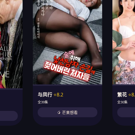
与凤行
⭐8.2
繁花
⭐8
全39集
全30集
🥭 芒果想看