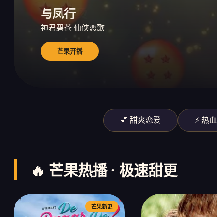
与凤行
热辣滚烫
歌手2024
神君碧苍 仙侠恋歌
为自己赢一次
直播竞演 封神舞台
芒果开播
芒果开播
芒果开播
💕 甜爽恋爱
⚡ 热
🔥 芒果热播 · 极速甜更
芒果新更