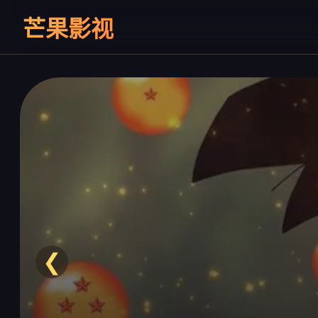
芒果影视
❮